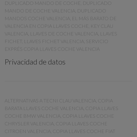
DUPLICADO MANDO DE COCHE, DUPLICADO
MANDO DE COCHE VALENCIA, DUPLICADO
MANDOS COCHE VALENCIA, EL MÁS BARATO DE
VALENCIA EN COPIA LLAVES COCHE, KEY CLAU
VALENCIA, LLAVES DE COCHE VALENCIA, LLAVES
FICHET, LLAVES FICHET VALENCIA, SERVICIO
EXPRÉS COPIA LLAVES COCHE VALENCIA
Privacidad de datos
ALTERNATIVAS A TECNI CLAU VALENCIA, COPIA
BARATA LLAVES COCHE VALENCIA, COPIA LLAVES
COCHE BMW VALENCIA, COPIA LLAVES COCHE
CHRYSLER VALENCIA, COPIA LLAVES COCHE
CITROEN VALENCIA, COPIA LLAVES COCHE FIAT