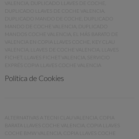
VALENCIA, DUPLICADO LLAVES DE COCHE,
DUPLICADO LLAVES DE COCHE VALENCIA,
DUPLICADO MANDO DE COCHE, DUPLICADO
MANDO DE COCHE VALENCIA, DUPLICADO
MANDOS COCHE VALENCIA, EL MÁS BARATO DE
VALENCIA EN COPIA LLAVES COCHE, KEY CLAU
VALENCIA, LLAVES DE COCHE VALENCIA, LLAVES
FICHET, LLAVES FICHET VALENCIA, SERVICIO
EXPRÉS COPIA LLAVES COCHE VALENCIA
Política de Cookies
ALTERNATIVAS A TECNI CLAU VALENCIA, COPIA
BARATA LLAVES COCHE VALENCIA, COPIA LLAVES
COCHE BMW VALENCIA, COPIA LLAVES COCHE