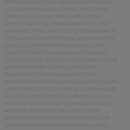
BARATA LLAVES COCHE VALENCIA, COPIA LLAVES
COCHE BMW VALENCIA, COPIA LLAVES COCHE
CHRYSLER VALENCIA, COPIA LLAVES COCHE
CITROEN VALENCIA, COPIA LLAVES COCHE FIAT
VALENCIA, COPIA LLAVES COCHE FORD VALENCIA,
COPIA LLAVES COCHE KEY CLAU VALENCIA, COPIA
LLAVES COCHE MERCEDES VALENCIA, COPIA
LLAVES COCHE OPEL VALENCIA, COPIA LLAVES
COCHE PEUGEOT VALENCIA, COPIA LLAVES COCHE
VALENCIA CENTRO, COPIA LLAVES COCHE
VALENCIA COLÓN, COPIA LLAVES COCHE
VOLKSWAGEN VALENCIA, COPIA LLAVES DE COCHE,
COPIA LLAVES DE COCHE VALENCIA, COPIA LLAVES
FICHET, COPIA LLAVES FICHET VALENCIA, COPIA
MANDOS DE COCHE, COPIA MANDOS DE COCHE
VALENCIA, DONDE COPIAR LLAVES COCHE
VALENCIA, DONDE HACER COPIA LLAVE COCHE
VALENCIA, DONDE HACER DUPLICADO LLAVES