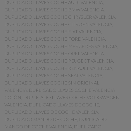
DUPLICADO LLAVES COCHE AUDI VALENCIA,
DUPLICADO LLAVES COCHE BMW VALENCIA,
DUPLICADO LLAVES COCHE CHRYSLER VALENCIA,
DUPLICADO LLAVES COCHE CITROEN VALENCIA,
DUPLICADO LLAVES COCHE FIAT VALENCIA,
DUPLICADO LLAVES COCHE FORD VALENCIA,
DUPLICADO LLAVES COCHE MERCEDES VALENCIA,
DUPLICADO LLAVES COCHE OPEL VALENCIA,
DUPLICADO LLAVES COCHE PEUGEOT VALENCIA,
DUPLICADO LLAVES COCHE RENAULT VALENCIA,
DUPLICADO LLAVES COCHE SEAT VALENCIA,
DUPLICADO LLAVES COCHE SIN ORIGINAL
VALENCIA, DUPLICADO LLAVES COCHE VALENCIA
COLÓN, DUPLICADO LLAVES COCHE VOLKSWAGEN
VALENCIA, DUPLICADO LLAVES DE COCHE,
DUPLICADO LLAVES DE COCHE VALENCIA,
DUPLICADO MANDO DE COCHE, DUPLICADO
MANDO DE COCHE VALENCIA, DUPLICADO