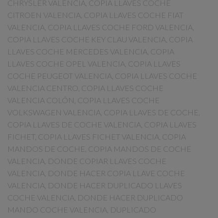
CHRYSLER VALENCIA, COPIA LLAVES COCHE
CITROEN VALENCIA, COPIA LLAVES COCHE FIAT
VALENCIA, COPIA LLAVES COCHE FORD VALENCIA,
COPIA LLAVES COCHE KEY CLAU VALENCIA, COPIA
LLAVES COCHE MERCEDES VALENCIA, COPIA
LLAVES COCHE OPEL VALENCIA, COPIA LLAVES
COCHE PEUGEOT VALENCIA, COPIA LLAVES COCHE
VALENCIA CENTRO, COPIA LLAVES COCHE
VALENCIA COLÓN, COPIA LLAVES COCHE
VOLKSWAGEN VALENCIA, COPIA LLAVES DE COCHE,
COPIA LLAVES DE COCHE VALENCIA, COPIA LLAVES
FICHET, COPIA LLAVES FICHET VALENCIA, COPIA
MANDOS DE COCHE, COPIA MANDOS DE COCHE
VALENCIA, DONDE COPIAR LLAVES COCHE
VALENCIA, DONDE HACER COPIA LLAVE COCHE
VALENCIA, DONDE HACER DUPLICADO LLAVES
COCHE VALENCIA, DONDE HACER DUPLICADO
MANDO COCHE VALENCIA, DUPLICADO