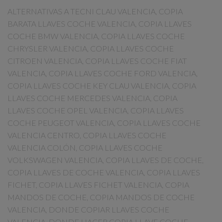
ALTERNATIVAS A TECNI CLAU VALENCIA, COPIA
BARATA LLAVES COCHE VALENCIA, COPIA LLAVES
COCHE BMW VALENCIA, COPIA LLAVES COCHE
CHRYSLER VALENCIA, COPIA LLAVES COCHE
CITROEN VALENCIA, COPIA LLAVES COCHE FIAT
VALENCIA, COPIA LLAVES COCHE FORD VALENCIA,
COPIA LLAVES COCHE KEY CLAU VALENCIA, COPIA
LLAVES COCHE MERCEDES VALENCIA, COPIA
LLAVES COCHE OPEL VALENCIA, COPIA LLAVES
COCHE PEUGEOT VALENCIA, COPIA LLAVES COCHE
VALENCIA CENTRO, COPIA LLAVES COCHE
VALENCIA COLÓN, COPIA LLAVES COCHE
VOLKSWAGEN VALENCIA, COPIA LLAVES DE COCHE,
COPIA LLAVES DE COCHE VALENCIA, COPIA LLAVES
FICHET, COPIA LLAVES FICHET VALENCIA, COPIA
MANDOS DE COCHE, COPIA MANDOS DE COCHE
VALENCIA, DONDE COPIAR LLAVES COCHE
VALENCIA, DONDE HACER COPIA LLAVE COCHE