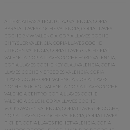
ALTERNATIVAS A TECNI CLAU VALENCIA, COPIA
BARATA LLAVES COCHE VALENCIA, COPIA LLAVES
COCHE BMW VALENCIA, COPIA LLAVES COCHE
CHRYSLER VALENCIA, COPIA LLAVES COCHE
CITROEN VALENCIA, COPIA LLAVES COCHE FIAT
VALENCIA, COPIA LLAVES COCHE FORD VALENCIA,
COPIA LLAVES COCHE KEY CLAU VALENCIA, COPIA
LLAVES COCHE MERCEDES VALENCIA, COPIA
LLAVES COCHE OPEL VALENCIA, COPIA LLAVES
COCHE PEUGEOT VALENCIA, COPIA LLAVES COCHE
VALENCIA CENTRO, COPIA LLAVES COCHE
VALENCIA COLÓN, COPIA LLAVES COCHE
VOLKSWAGEN VALENCIA, COPIA LLAVES DE COCHE,
COPIA LLAVES DE COCHE VALENCIA, COPIA LLAVES
FICHET, COPIA LLAVES FICHET VALENCIA, COPIA
MANDOS DE COCHE, COPIA MANDOS DE COCHE