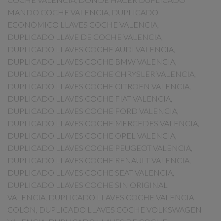
MANDO COCHE VALENCIA, DUPLICADO
ECONÓMICO LLAVES COCHE VALENCIA,
DUPLICADO LLAVE DE COCHE VALENCIA,
DUPLICADO LLAVES COCHE AUDI VALENCIA,
DUPLICADO LLAVES COCHE BMW VALENCIA,
DUPLICADO LLAVES COCHE CHRYSLER VALENCIA,
DUPLICADO LLAVES COCHE CITROEN VALENCIA,
DUPLICADO LLAVES COCHE FIAT VALENCIA,
DUPLICADO LLAVES COCHE FORD VALENCIA,
DUPLICADO LLAVES COCHE MERCEDES VALENCIA,
DUPLICADO LLAVES COCHE OPEL VALENCIA,
DUPLICADO LLAVES COCHE PEUGEOT VALENCIA,
DUPLICADO LLAVES COCHE RENAULT VALENCIA,
DUPLICADO LLAVES COCHE SEAT VALENCIA,
DUPLICADO LLAVES COCHE SIN ORIGINAL
VALENCIA, DUPLICADO LLAVES COCHE VALENCIA
COLÓN, DUPLICADO LLAVES COCHE VOLKSWAGEN