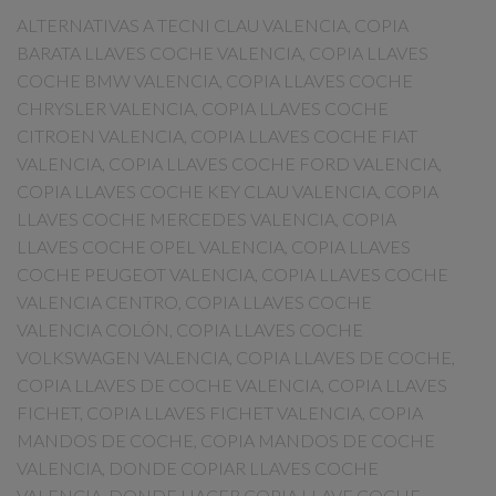
ALTERNATIVAS A TECNI CLAU VALENCIA, COPIA
BARATA LLAVES COCHE VALENCIA, COPIA LLAVES
COCHE BMW VALENCIA, COPIA LLAVES COCHE
CHRYSLER VALENCIA, COPIA LLAVES COCHE
CITROEN VALENCIA, COPIA LLAVES COCHE FIAT
VALENCIA, COPIA LLAVES COCHE FORD VALENCIA,
COPIA LLAVES COCHE KEY CLAU VALENCIA, COPIA
LLAVES COCHE MERCEDES VALENCIA, COPIA
LLAVES COCHE OPEL VALENCIA, COPIA LLAVES
COCHE PEUGEOT VALENCIA, COPIA LLAVES COCHE
VALENCIA CENTRO, COPIA LLAVES COCHE
VALENCIA COLÓN, COPIA LLAVES COCHE
VOLKSWAGEN VALENCIA, COPIA LLAVES DE COCHE,
COPIA LLAVES DE COCHE VALENCIA, COPIA LLAVES
FICHET, COPIA LLAVES FICHET VALENCIA, COPIA
MANDOS DE COCHE, COPIA MANDOS DE COCHE
VALENCIA, DONDE COPIAR LLAVES COCHE
VALENCIA, DONDE HACER COPIA LLAVE COCHE