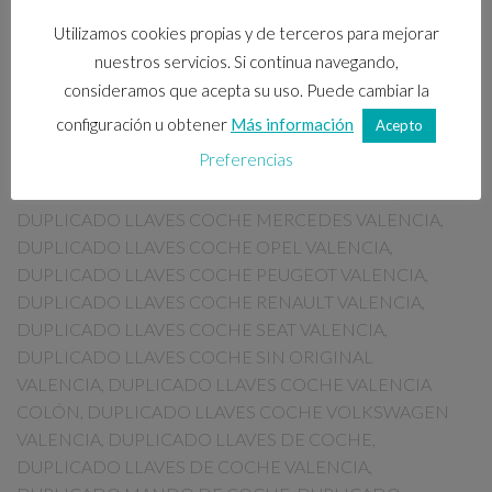
DUPLICADO LLAVE DE COCHE VALENCIA,
Utilizamos cookies propias y de terceros para mejorar
DUPLICADO LLAVES COCHE AUDI VALENCIA,
nuestros servicios. Si continua navegando,
DUPLICADO LLAVES COCHE BMW VALENCIA,
consideramos que acepta su uso. Puede cambiar la
DUPLICADO LLAVES COCHE CHRYSLER VALENCIA,
configuración u obtener
Más información
Acepto
DUPLICADO LLAVES COCHE CITROEN VALENCIA,
Preferencias
DUPLICADO LLAVES COCHE FIAT VALENCIA,
DUPLICADO LLAVES COCHE FORD VALENCIA,
DUPLICADO LLAVES COCHE MERCEDES VALENCIA,
DUPLICADO LLAVES COCHE OPEL VALENCIA,
DUPLICADO LLAVES COCHE PEUGEOT VALENCIA,
DUPLICADO LLAVES COCHE RENAULT VALENCIA,
DUPLICADO LLAVES COCHE SEAT VALENCIA,
DUPLICADO LLAVES COCHE SIN ORIGINAL
VALENCIA, DUPLICADO LLAVES COCHE VALENCIA
COLÓN, DUPLICADO LLAVES COCHE VOLKSWAGEN
VALENCIA, DUPLICADO LLAVES DE COCHE,
DUPLICADO LLAVES DE COCHE VALENCIA,