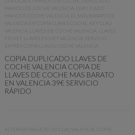
DUPLICADO MANDO DE COCHE, DUPLICADO
MANDO DE COCHE VALENCIA, DUPLICADO
MANDOS COCHE VALENCIA, EL MÁS BARATO DE
VALENCIA EN COPIA LLAVES COCHE, KEY CLAU
VALENCIA, LLAVES DE COCHE VALENCIA, LLAVES
FICHET, LLAVES FICHET VALENCIA, SERVICIO
EXPRÉS COPIA LLAVES COCHE VALENCIA
COPIA DUPLICADO LLAVES DE
COCHE VALENCIA COPIA DE
LLAVES DE COCHE MAS BARATO
EN VALENCIA 39€ SERVICIO
RÁPIDO
ALTERNATIVAS A TECNI CLAU VALENCIA, COPIA