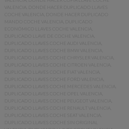
VALENCIA, DONDE HACER DUPLICADO LLAVES
COCHE VALENCIA, DONDE HACER DUPLICADO
MANDO COCHE VALENCIA, DUPLICADO
ECONÓMICO LLAVES COCHE VALENCIA,
DUPLICADO LLAVE DE COCHE VALENCIA,
DUPLICADO LLAVES COCHE AUDI VALENCIA,
DUPLICADO LLAVES COCHE BMW VALENCIA,
DUPLICADO LLAVES COCHE CHRYSLER VALENCIA,
DUPLICADO LLAVES COCHE CITROEN VALENCIA,
DUPLICADO LLAVES COCHE FIAT VALENCIA,
DUPLICADO LLAVES COCHE FORD VALENCIA,
DUPLICADO LLAVES COCHE MERCEDES VALENCIA,
DUPLICADO LLAVES COCHE OPEL VALENCIA,
DUPLICADO LLAVES COCHE PEUGEOT VALENCIA,
DUPLICADO LLAVES COCHE RENAULT VALENCIA,
DUPLICADO LLAVES COCHE SEAT VALENCIA,
DUPLICADO LLAVES COCHE SIN ORIGINAL