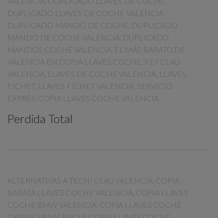
VALENCIA, DUPLICADO LLAVES DE COCHE,
DUPLICADO LLAVES DE COCHE VALENCIA,
DUPLICADO MANDO DE COCHE, DUPLICADO
MANDO DE COCHE VALENCIA, DUPLICADO
MANDOS COCHE VALENCIA, EL MÁS BARATO DE
VALENCIA EN COPIA LLAVES COCHE, KEY CLAU
VALENCIA, LLAVES DE COCHE VALENCIA, LLAVES
FICHET, LLAVES FICHET VALENCIA, SERVICIO
EXPRÉS COPIA LLAVES COCHE VALENCIA
Perdida Total
ALTERNATIVAS A TECNI CLAU VALENCIA, COPIA
BARATA LLAVES COCHE VALENCIA, COPIA LLAVES
COCHE BMW VALENCIA, COPIA LLAVES COCHE
CHRYSLER VALENCIA, COPIA LLAVES COCHE