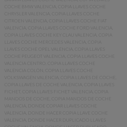
COCHE BMW VALENCIA, COPIA LLAVES COCHE
CHRYSLER VALENCIA, COPIA LLAVES COCHE
CITROEN VALENCIA, COPIA LLAVES COCHE FIAT
VALENCIA, COPIA LLAVES COCHE FORD VALENCIA,
COPIA LLAVES COCHE KEY CLAU VALENCIA, COPIA
LLAVES COCHE MERCEDES VALENCIA, COPIA
LLAVES COCHE OPEL VALENCIA, COPIA LLAVES
COCHE PEUGEOT VALENCIA, COPIA LLAVES COCHE
VALENCIA CENTRO, COPIA LLAVES COCHE
VALENCIA COLÓN, COPIA LLAVES COCHE
VOLKSWAGEN VALENCIA, COPIA LLAVES DE COCHE,
COPIA LLAVES DE COCHE VALENCIA, COPIA LLAVES
FICHET, COPIA LLAVES FICHET VALENCIA, COPIA
MANDOS DE COCHE, COPIA MANDOS DE COCHE
VALENCIA, DONDE COPIAR LLAVES COCHE
VALENCIA, DONDE HACER COPIA LLAVE COCHE
VALENCIA, DONDE HACER DUPLICADO LLAVES
COCHE VALENCIA, DONDE HACER DUPLICADO